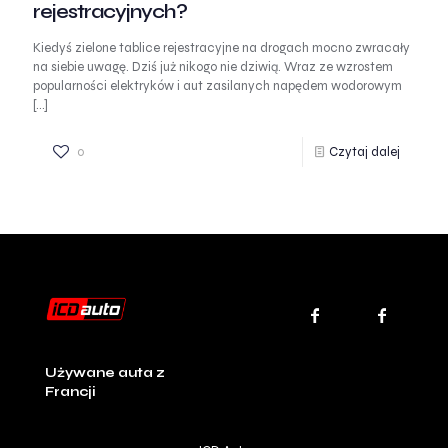
rejestracyjnych?
Kiedyś zielone tablice rejestracyjne na drogach mocno zwracały
na siebie uwagę. Dziś już nikogo nie dziwią. Wraz ze wzrostem
popularności elektryków i aut zasilanych napędem wodorowym
[…]
0
Czytaj dalej
Używane auta z
Francji