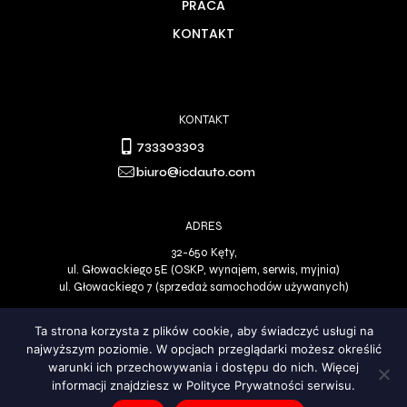
PRACA
KONTAKT
KONTAKT
733303303
biuro@icdauto.com
ADRES
32-650 Kęty,
ul. Głowackiego 5E (OSKP, wynajem, serwis, myjnia)
ul. Głowackiego 7 (sprzedaż samochodów używanych)
Ta strona korzysta z plików cookie, aby świadczyć usługi na
najwyższym poziomie. W opcjach przeglądarki możesz określić
Polityka Prywatności
DO GÓRY
warunki ich przechowywania i dostępu do nich. Więcej
informacji znajdziesz w Polityce Prywatności serwisu.