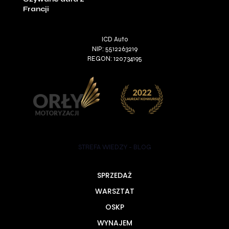
Francji
ICD Auto
NIP: 5512263219
REGON: 120734195
STREFA WIEDZY - BLOG
SPRZEDAŻ
WARSZTAT
OSKP
WYNAJEM