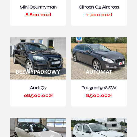
Mini Countryman
Citroen C4 Aircross
8,800.00
zł
11,200.00
zł
Audi Q7
Peugeot 508 SW
68,500.00
zł
8,500.00
zł