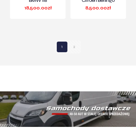
BMW 118
Citroen Berlingo
18,500.00
zł
8,500.00
zł
1
2