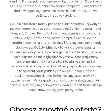
południa Francji, gdzie panuje ciepły, łagodny klimat. Dzięki temu
że nie są narażone na działanie niskich temperatur, wilgoci oraz
środków zapobiegających oblodzeniu jezdni, mają zdrowe
podwozia i rzadko korodują.
Aktualnie na stanie mamy ponad 500 samochodów używanych
różnych marek, przy czym znaczna część z nich to auta marki
Peugeot, Citroen i Renault. Najliczniejszą grupę stanowią auta
miejskie typu hatchback, sedan, kompakt, combi i coupe.
Ponadto dostępne są SUV-y, minivany i furgony oraz samochody
dostawcze.
Każdy klient, który nas odwiedzi z
zamiarem kupna używanego auta z Francji, może
bez ograniczeń oglądać wystawione pojazdy,
uruchomić silnik (o ile stan techniczny na to
pozwala) oraz sprawdzić stan pojazdu na naszej
stacji diagnostycznej.
Co więcej, każde auto ma
udokumentowaną historię, którą możemy przedstawić na
życzenie klient. W przypadku samochodów uszkodzonych do
dowodu rejestracyjnego dołączamy również raport francuskiego
rzeczoznawcy z oględzin po wypadku.
Chcesz zapytać o ofertę?