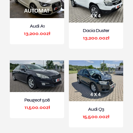
Audi A1
Dacia Duster
13,200.00
zł
13,200.00
zł
Peugeot 508
11,500.00
zł
Audi Q3
15,500.00
zł