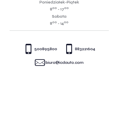
Poniedziałek-Piątek
00
00
8
- 17
Sobota
00
00
8
- 14
500895800
883221604
biuro@icdauto.com