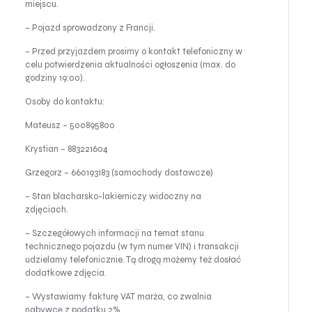
miejscu.
– Pojazd sprowadzony z Francji.
– Przed przyjazdem prosimy o kontakt telefoniczny w
celu potwierdzenia aktualności ogłoszenia (max. do
godziny 19:00).
Osoby do kontaktu:
Mateusz – 500895800
Krystian – 883221604
Grzegorz – 660193183 (samochody dostawcze)
– Stan blacharsko-lakierniczy widoczny na
zdjęciach.
– Szczegółowych informacji na temat stanu
technicznego pojazdu (w tym numer VIN) i transakcji
udzielamy telefonicznie. Tą drogą możemy też dosłać
dodatkowe zdjęcia.
– Wystawiamy fakturę VAT marża, co zwalnia
nabywcę z podatku 2%.