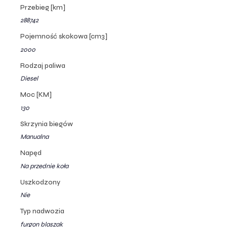
Przebieg [km]
288742
Pojemność skokowa [cm3]
2000
Rodzaj paliwa
Diesel
Moc [KM]
130
Skrzynia biegów
Manualna
Napęd
Na przednie koła
Uszkodzony
Nie
Typ nadwozia
furgon blaszak