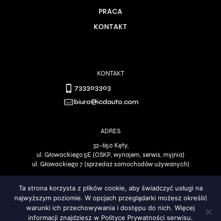
PRACA
KONTAKT
KONTAKT
733303303
biuro@icdauto.com
ADRES
32-650 Kęty,
ul. Głowackiego 5E (OSKP, wynajem, serwis, myjnia)
ul. Głowackiego 7 (sprzedaż samochodów używanych)
Ta strona korzysta z plików cookie, aby świadczyć usługi na
najwyższym poziomie. W opcjach przeglądarki możesz określić
Polityka Prywatności
DO GÓRY
warunki ich przechowywania i dostępu do nich. Więcej
informacji znajdziesz w Polityce Prywatności serwisu.