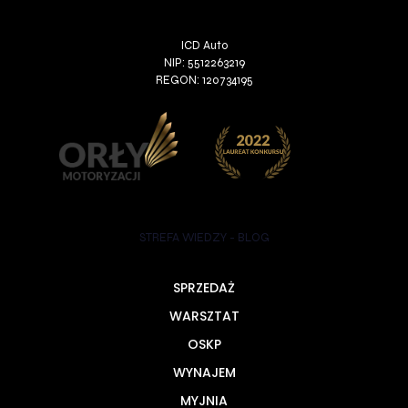
ICD Auto
NIP: 5512263219
REGON: 120734195
STREFA WIEDZY - BLOG
SPRZEDAŻ
WARSZTAT
OSKP
WYNAJEM
MYJNIA