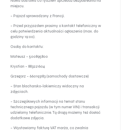
Nowa dostawa co tydzień! Sprzedaż bezpośrednio na
miejscu.
– Pojazd sprowadzony z Francji.
– Przed przyjazdem prosimy o kontakt telefoniczny w
celu potwierdzenia aktualności ogłoszenia (max. do
godziny 19:00).
Osoby do kontaktu:
Mateusz – 500895800
Krystian – 883221604
Grzegorz – 660193183 (samochody dostawcze)
– Stan blacharsko-lakierniczy widoczny na
zdjęciach.
– Szczegółowych informacji na temat stanu
technicznego pojazdu (w tym numer VIN) i transakcji
udzielamy telefonicznie. Tą drogą możemy też dosłać
dodatkowe zdjęcia.
– Wystawiamy fakturę VAT marża, co zwalnia