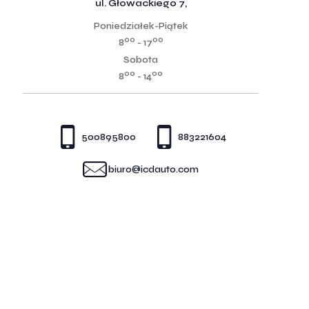
ul. Głowackiego 7,
Poniedziałek-Piątek
00
00
8
- 17
Sobota
00
00
8
- 14
500895800
883221604
biuro@icdauto.com