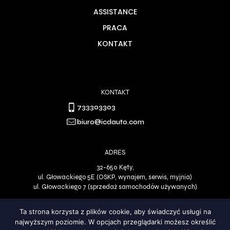
ASSISTANCE
PRACA
KONTAKT
KONTAKT
733303303
biuro@icdauto.com
ADRES
32-650 Kęty,
ul. Głowackiego 5E (OSKP, wynajem, serwis, myjnia)
ul. Głowackiego 7 (sprzedaż samochodów używanych)
Ta strona korzysta z plików cookie, aby świadczyć usługi na
najwyższym poziomie. W opcjach przeglądarki możesz określić
Polityka Prywatności