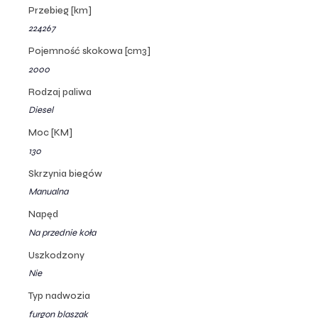
Przebieg [km]
224267
Pojemność skokowa [cm3]
2000
Rodzaj paliwa
Diesel
Moc [KM]
130
Skrzynia biegów
Manualna
Napęd
Na przednie koła
Uszkodzony
Nie
Typ nadwozia
furgon blaszak