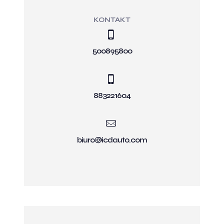
KONTAKT
500895800
883221604
biuro@icdauto.com