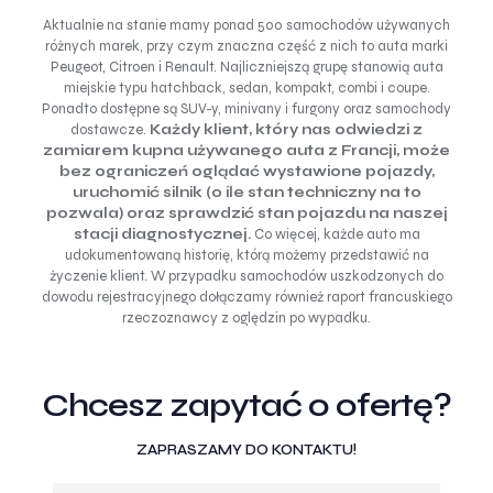
Aktualnie na stanie mamy ponad 500 samochodów używanych
różnych marek, przy czym znaczna część z nich to auta marki
Peugeot, Citroen i Renault. Najliczniejszą grupę stanowią auta
miejskie typu hatchback, sedan, kompakt, combi i coupe.
Ponadto dostępne są SUV-y, minivany i furgony oraz samochody
dostawcze.
Każdy klient, który nas odwiedzi z
zamiarem kupna używanego auta z Francji, może
bez ograniczeń oglądać wystawione pojazdy,
uruchomić silnik (o ile stan techniczny na to
pozwala) oraz sprawdzić stan pojazdu na naszej
stacji diagnostycznej.
Co więcej, każde auto ma
udokumentowaną historię, którą możemy przedstawić na
życzenie klient. W przypadku samochodów uszkodzonych do
dowodu rejestracyjnego dołączamy również raport francuskiego
rzeczoznawcy z oględzin po wypadku.
Chcesz zapytać o ofertę?
ZAPRASZAMY DO KONTAKTU!