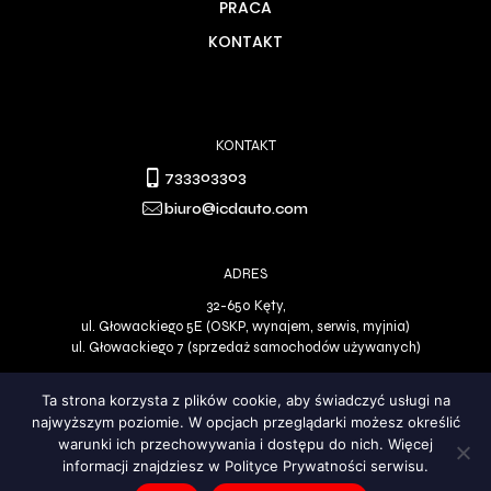
PRACA
KONTAKT
KONTAKT
733303303
biuro@icdauto.com
ADRES
32-650 Kęty,
ul. Głowackiego 5E (OSKP, wynajem, serwis, myjnia)
ul. Głowackiego 7 (sprzedaż samochodów używanych)
Ta strona korzysta z plików cookie, aby świadczyć usługi na
najwyższym poziomie. W opcjach przeglądarki możesz określić
Polityka Prywatności
DO GÓRY
warunki ich przechowywania i dostępu do nich. Więcej
informacji znajdziesz w Polityce Prywatności serwisu.