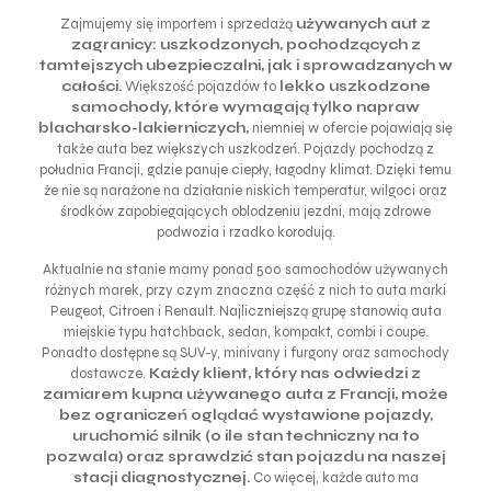
Zajmujemy się importem i sprzedażą
używanych aut z
zagranicy:
uszkodzonych, pochodzących z
tamtejszych ubezpieczalni, jak i sprowadzanych w
całości.
Większość pojazdów to
lekko uszkodzone
samochody, które wymagają tylko napraw
blacharsko-lakierniczych,
niemniej w ofercie pojawiają się
także auta bez większych uszkodzeń. Pojazdy pochodzą z
południa Francji, gdzie panuje ciepły, łagodny klimat. Dzięki temu
że nie są narażone na działanie niskich temperatur, wilgoci oraz
środków zapobiegających oblodzeniu jezdni, mają zdrowe
podwozia i rzadko korodują.
Aktualnie na stanie mamy ponad 500 samochodów używanych
różnych marek, przy czym znaczna część z nich to auta marki
Peugeot, Citroen i Renault. Najliczniejszą grupę stanowią auta
miejskie typu hatchback, sedan, kompakt, combi i coupe.
Ponadto dostępne są SUV-y, minivany i furgony oraz samochody
dostawcze.
Każdy klient, który nas odwiedzi z
zamiarem kupna używanego auta z Francji, może
bez ograniczeń oglądać wystawione pojazdy,
uruchomić silnik (o ile stan techniczny na to
pozwala) oraz sprawdzić stan pojazdu na naszej
stacji diagnostycznej.
Co więcej, każde auto ma