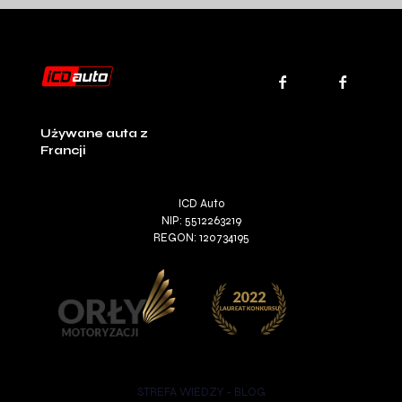
Używane auta z
Francji
ICD Auto
NIP: 5512263219
REGON: 120734195
STREFA WIEDZY - BLOG