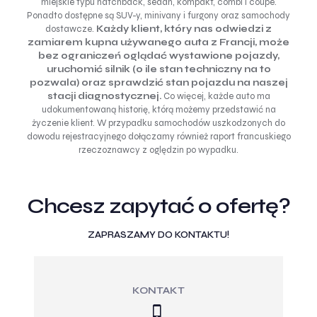
miejskie typu hatchback, sedan, kompakt, combi i coupe.
Ponadto dostępne są SUV-y, minivany i furgony oraz samochody
dostawcze.
Każdy klient, który nas odwiedzi z
zamiarem kupna używanego auta z Francji, może
bez ograniczeń oglądać wystawione pojazdy,
uruchomić silnik (o ile stan techniczny na to
pozwala) oraz sprawdzić stan pojazdu na naszej
stacji diagnostycznej.
Co więcej, każde auto ma
udokumentowaną historię, którą możemy przedstawić na
życzenie klient. W przypadku samochodów uszkodzonych do
dowodu rejestracyjnego dołączamy również raport francuskiego
rzeczoznawcy z oględzin po wypadku.
Chcesz zapytać o ofertę?
ZAPRASZAMY DO KONTAKTU!
KONTAKT