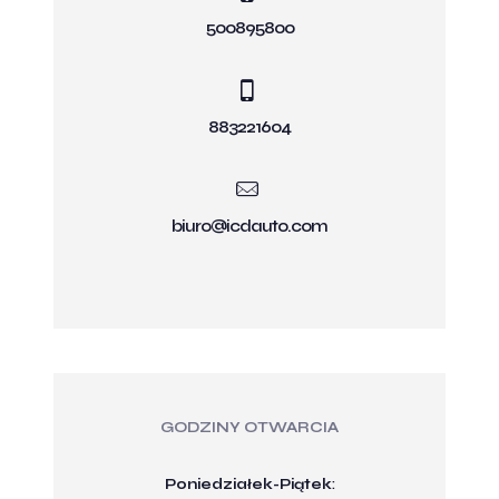
500895800
883221604
biuro@icdauto.com
GODZINY OTWARCIA
Poniedziałek-Piątek
: