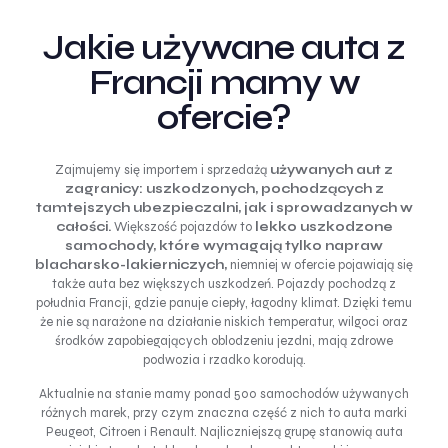
Jakie używane auta z
Francji mamy w
ofercie?
Zajmujemy się importem i sprzedażą
używanych aut z
zagranicy:
uszkodzonych, pochodzących z
tamtejszych ubezpieczalni, jak i sprowadzanych w
całości.
Większość pojazdów to
lekko uszkodzone
samochody, które wymagają tylko napraw
blacharsko-lakierniczych,
niemniej w ofercie pojawiają się
także auta bez większych uszkodzeń. Pojazdy pochodzą z
południa Francji, gdzie panuje ciepły, łagodny klimat. Dzięki temu
że nie są narażone na działanie niskich temperatur, wilgoci oraz
środków zapobiegających oblodzeniu jezdni, mają zdrowe
podwozia i rzadko korodują.
Aktualnie na stanie mamy ponad 500 samochodów używanych
różnych marek, przy czym znaczna część z nich to auta marki
Peugeot, Citroen i Renault. Najliczniejszą grupę stanowią auta