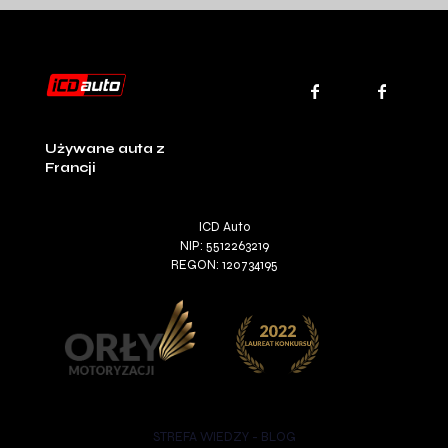
Używane auta z
Francji
ICD Auto
NIP: 5512263219
REGON: 120734195
STREFA WIEDZY - BLOG