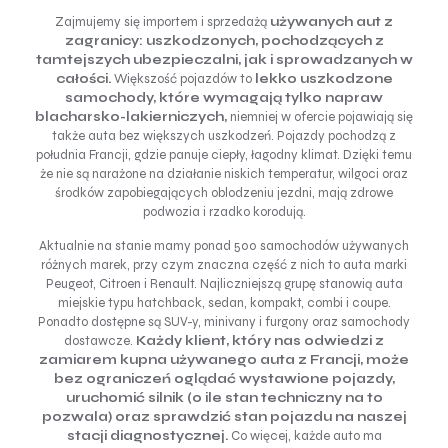
Zajmujemy się importem i sprzedażą
używanych aut z
zagranicy:
uszkodzonych, pochodzących z
tamtejszych ubezpieczalni, jak i sprowadzanych w
całości.
Większość pojazdów to
lekko uszkodzone
samochody, które wymagają tylko napraw
blacharsko-lakierniczych,
niemniej w ofercie pojawiają się
także auta bez większych uszkodzeń. Pojazdy pochodzą z
południa Francji, gdzie panuje ciepły, łagodny klimat. Dzięki temu
że nie są narażone na działanie niskich temperatur, wilgoci oraz
środków zapobiegających oblodzeniu jezdni, mają zdrowe
podwozia i rzadko korodują.
Aktualnie na stanie mamy ponad 500 samochodów używanych
różnych marek, przy czym znaczna część z nich to auta marki
Peugeot, Citroen i Renault. Najliczniejszą grupę stanowią auta
miejskie typu hatchback, sedan, kompakt, combi i coupe.
Ponadto dostępne są SUV-y, minivany i furgony oraz samochody
dostawcze.
Każdy klient, który nas odwiedzi z
zamiarem kupna używanego auta z Francji, może
bez ograniczeń oglądać wystawione pojazdy,
uruchomić silnik (o ile stan techniczny na to
pozwala) oraz sprawdzić stan pojazdu na naszej
stacji diagnostycznej.
Co więcej, każde auto ma